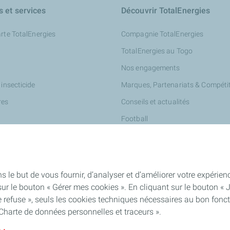
s et services
Découvrir TotalEnergies
arte TotalEnergies
Compagnie TotalEnergies
TotalEnergies au Togo
Nos engagements
 insecticide
Marques, Partenariats & Compéti
res
Conseils et actualités
Football
s le but de vous fournir, d’analyser et d’améliorer votre expéri
ur le bouton « Gérer mes cookies ». En cliquant sur le bouton « 
tartupper
 refuse », seuls les cookies techniques nécessaires au bon fonct
Charte de données personnelles et traceurs ».