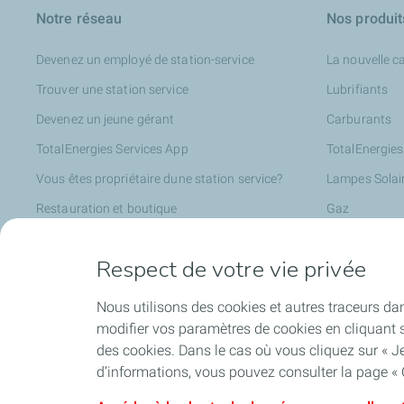
Notre réseau
Nos produit
Devenez un employé de station-service
La nouvelle c
Trouver une station service
Lubrifiants
Devenez un jeune gérant
Carburants
TotalEnergies Services App
TotalEnergies
Vous êtes propriétaire dune station service?
Lampes Solai
Restauration et boutique
Gaz
Bonjour l'énergie solaire !
Respect de votre vie privée
Lavage et entretien automobile
Nous utilisons des cookies et autres traceurs dan
modifier vos paramètres de cookies en cliquant s
AfricaPass
Challenge S
des cookies. Dans le cas où vous cliquez sur « Je
d’informations, vous pouvez consulter la page « 