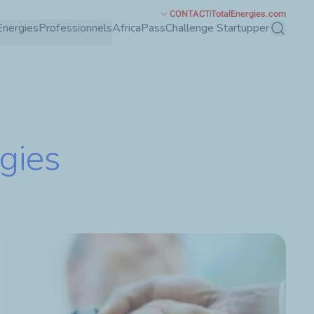
CONTACT
TotalEnergies.com
Energies
Professionnels
AfricaPass
Challenge Startupper
Recherch
gies