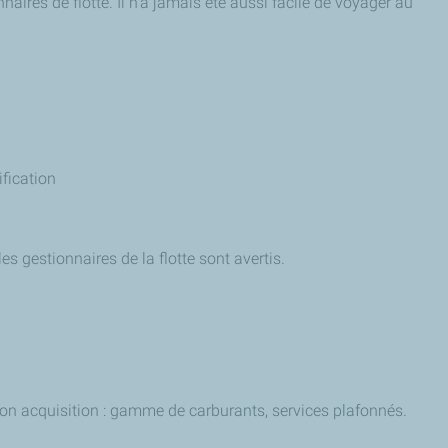
res de flotte. Il n'a jamais été aussi facile de voyager au
ification
les gestionnaires de la flotte sont avertis.
 son acquisition : gamme de carburants, services plafonnés.