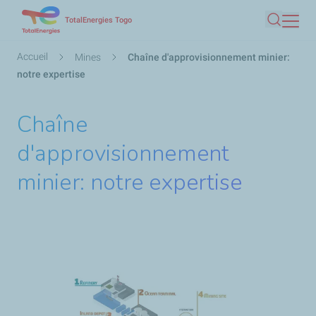
Aller
TotalEnergies Togo
Recherc
au
contenu
Fil
Accueil
Mines
Chaîne d'approvisionnement minier:
principal
d'Ariane
notre expertise
Chaîne
d'approvisionnement
minier: notre expertise