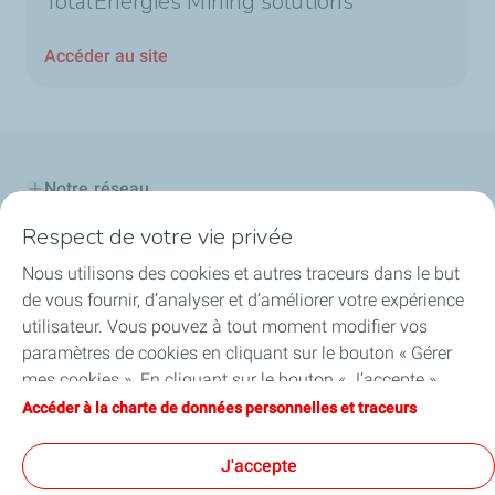
TotalEnergies Mining solutions
Accéder au site
Notre réseau
Respect de votre vie privée
Nos produits et services
Nous utilisons des cookies et autres traceurs dans le but
Découvrir TotalEnergies
de vous fournir, d’analyser et d’améliorer votre expérience
utilisateur. Vous pouvez à tout moment modifier vos
Professionnels
paramètres de cookies en cliquant sur le bouton « Gérer
mes cookies ». En cliquant sur le bouton « J’accepte »,
AfricaPass
vous acceptez le dépôt de l’ensemble des cookies. Dans le
Accéder à la charte de données personnelles et traceurs
cas où vous cliquez sur « Je refuse », seuls les cookies
Challenge Startupper
techniques nécessaires au bon fonctionnement du site
J'accepte
seront utilisés. Pour plus d’informations, vous pouvez